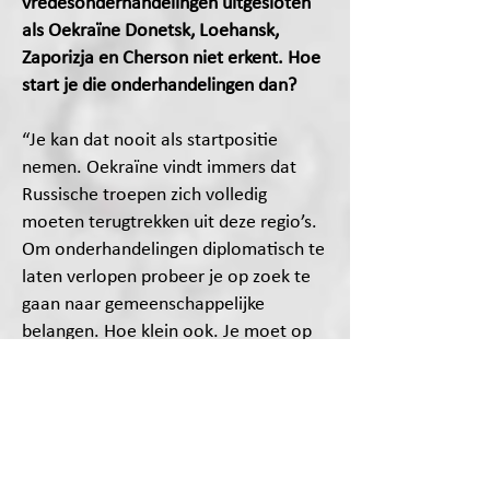
vredesonderhandelingen uitgesloten
als Oekraïne Donetsk, Loehansk,
Zaporizja en Cherson niet erkent. Hoe
start je die onderhandelingen dan?
“Je kan dat nooit als startpositie
nemen. Oekraïne vindt immers dat
Russische troepen zich volledig
moeten terugtrekken uit deze regio’s.
Om onderhandelingen diplomatisch te
laten verlopen probeer je op zoek te
gaan naar gemeenschappelijke
belangen. Hoe klein ook. Je moet op
zoek gaan naar manieren om
spanningen te verminderen. Dit kan
door kleine lokale staakt-het-vurens,
een internationaal georganiseerd
referendum... Zowel Rusland als