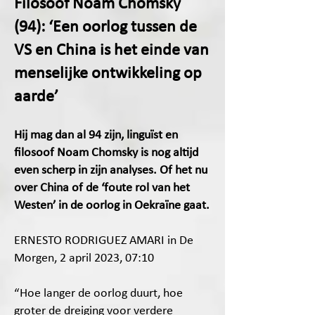
Filosoof Noam Chomsky
(94): ‘Een oorlog tussen de
VS en China is het einde
van
menselijke ontwikkeling op
aarde’
Hij mag dan al 94
zijn, linguïst en
filosoof Noam Chomsky is nog altijd
even scherp in zijn analyses. Of het nu
over China of de ‘foute rol van het
Westen’ in de oorlog in Oekraïne gaat.
ERNESTO
RODRIGUEZ AMARI in De
Morge
n,
2 april 2023, 07:10
“Hoe langer de oorlog duurt, hoe
groter de dreiging voor verdere