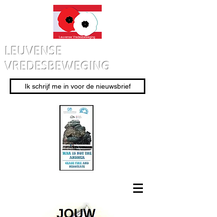
LEUVENSE
VREDESBEWEGING
Ik schrijf me in voor de nieuwsbrief