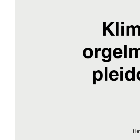
Klim
orgelm
pleid
Het