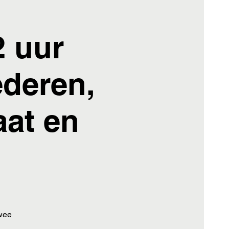
2 uur
ederen,
aat en
twee