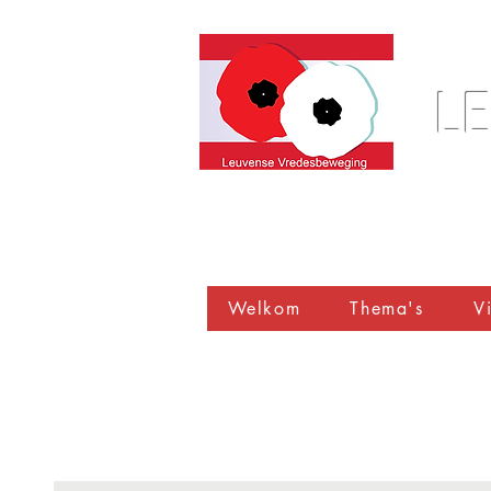
L
Welkom
Thema's
Vi