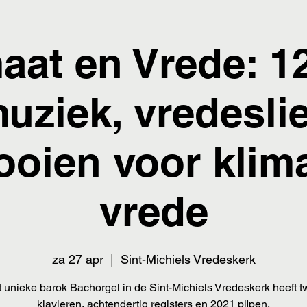
aat en Vrede: 1
uziek, vredesli
ooien voor klim
vrede
za 27 apr
  |  
Sint-Michiels Vredeskerk
 unieke barok Bachorgel in de Sint-Michiels Vredeskerk heeft 
klavieren, achtendertig registers en 2021 pijpen.