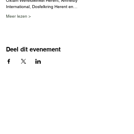
Oxfam Wereldwinkel Herent, Amnesty 
International, Dosfelkring Herent en…
Meer lezen >
Deel dit evenement
Contact
Instagram : @vredeleuven