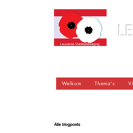
L
Welkom
Thema's
Vi
Alle blogposts