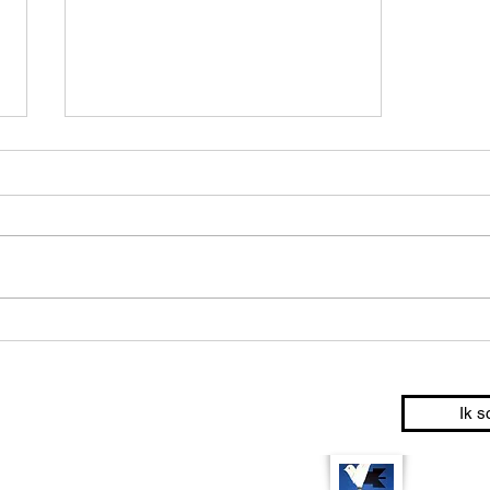
Help je medemens: Hoe je
gemeenschap een verschil kan
maken
Ik s
am:
Lieve Dekinder – Rosemie Verschaeve
 Van Goey-Merckx - Ria Verjauw