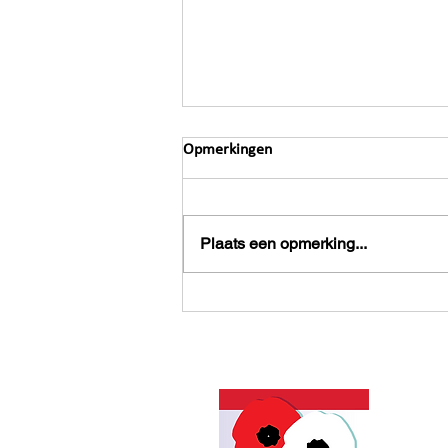
Opmerkingen
Plaats een opmerking...
Meer dan geld: 10 manieren om
een verschil te maken
Contact
Kernte
- Trees