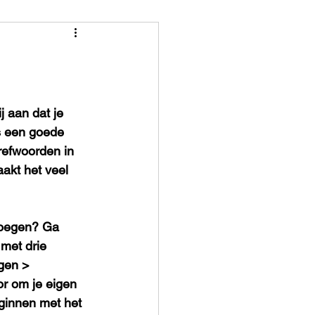
j aan dat je 
is een goede 
refwoorden in 
akt het veel 
 voegen? Ga 
met drie 
ngen > 
or om je eigen 
eginnen met het 