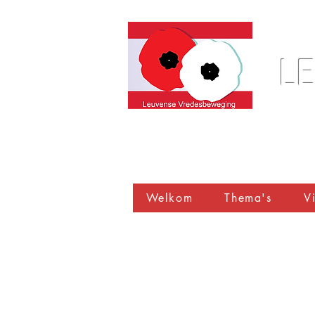
L
Welkom
Thema's
Vi