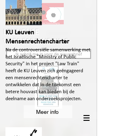
LEUVENSE
KU Leuven
VREDESBEWEGING
Mensenrechtencharter
Na de controversiële samenwerking met
Ik schrijf me in voor de nieuwsbrief
het Israëlische "Ministry of Public
Security" in het project "Law Train"
heeft de KU Leuven zich geëngageerd
een mensenrechtencharter te
ontwikkelen dat in de toekomst een
betere houvast kan bieden bij de
deelname aan onderzoeksprojecten.
Meer info